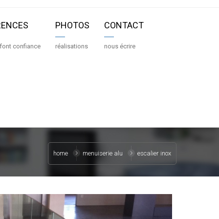
RENCES
PHOTOS
CONTACT
 font confiance
réalisations
nous écrire
home
menuiserie alu
escalier inox